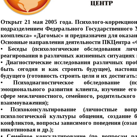
Открыт 21 мая 2005 года. Психолого-коррекцио
подразделением Федерального Государственного
комплекса» «Дагомыс» и предназначен для оказа
Основные направления деятельности ПКЦентра
• Беседы (психологические обследования лич
реагирования в различных жизненных ситуациях и 
• Диагностические исследования различных про
быть сегодня и как строить будущее), настоящ
будущего (готовность строить цели и их достигать: 
• Психодиагностическое обследование (пс
эмоционального развития клиента, изучение его
сфере межличностного, семейного, родительског
взаимоуважения);
• Психоконсультирование (личностные вопр
психологической культуры общения, создание 
конфликтов, вопросы зависимого поведения (соза
никотиновая и др.);
• Семейное консультирование (по вопросам ра