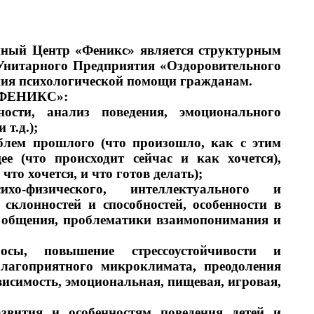
нный Центр «Феникс» является структурным
 Унитарного Предприятия «Оздоровительного
ния психологической помощи гражданам.
 «ФЕНИКС»:
ности, анализ поведения, эмоционального
т.д.);
блем прошлого (что произошло, как с этим
ее (что происходит сейчас и как хочется),
что хочется, и что готов делать);
ихо-физического, интеллектуального и
 склонностей и способностей, особенности в
о общения, проблематики взаимопонимания и
осы, повышение стрессоустойчивости и
благоприятного микроклимата, преодоления
висимость, эмоциональная, пищевая, игровая,
звития и особенностям поведения детей и