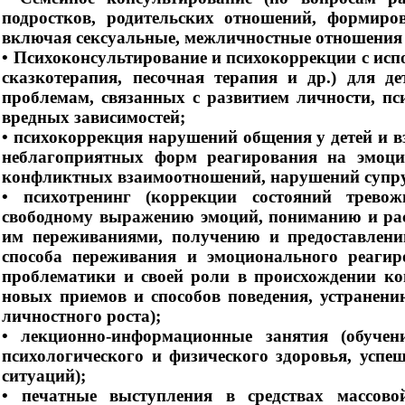
подростков, родительских отношений, формиро
включая сексуальные, межличностные отношения и
• Психоконсультирование и психокоррекции с исп
сказкотерапия, песочная терапия и др.) для д
проблемам, связанных с развитием личности, пс
вредных зависимостей;
• психокоррекция нарушений общения у детей и в
неблагоприятных форм реагирования на эмоцио
конфликтных взаимоотношений, нарушений супру
• психотренинг (коррекции состояний тревожн
свободному выражению эмоций, пониманию и ра
им переживаниями, получению и предоставлен
способа переживания и эмоционального реагир
проблематики и своей роли в происхождении к
новых приемов и способов поведения, устранени
личностного роста);
• лекционно-информационные занятия (обучен
психологического и физического здоровья, ус
ситуаций);
• печатные выступления в средствах массов