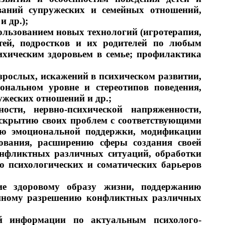
ваний супружеских и семейных отношений,
 др.);
ользованием новых технологий (игротерапия,
етей, подростков и их родителей по любым
ихическим здоровьем в семье; профилактика
зрослых, искажений в психическом развитии,
нальном уровне и стереотипов поведения,
жеских отношений и др.;
ости, нервно-психической напряженности,
скрытию своих проблем с соответствующими
ию эмоциональной поддержки, модификации
ования, расширению сферы создания своей
онфликтных различных ситуаций, обработки
ю психологических и соматических барьеров
ие здоровому образу жизни, поддержанию
пешному разрешению конфликтных различных
ой информации по актуальным психолого-